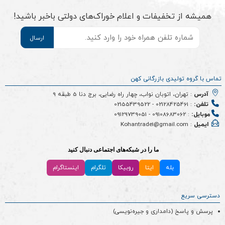
همیشه از تخفیفات و اعلام خوراک‌های دولتی باخبر باشید!
موبایل
*
تماس با گروه تولیدی بازرگانی کهن
آدرس
: تهران، اتوبان نواب، چهار راه رضایی، برج دنا 5 طبقه 9
تلفن:
:
02128425461
-
02155439522
موبایل:
:
09108683062
-
09129739051
ایمیل
: Kohantrade1@gmail.com
ما را در شبکه‌های اجتماعی دنبال کنید
بله
ایتا
روبیکا
تلگرام
اینستاگرام
دسترسی سریع
پرسش و پاسخ (دامداری و جیره‌نویسی)