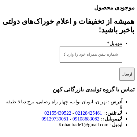
موجودی محصول
همیشه از تخفیفات و اعلام خوراک‌های دولتی
باخبر باشید!
موبایل
*
تماس با گروه تولیدی بازرگانی کهن
آدرس
: تهران، اتوبان نواب، چهار راه رضایی، برج دنا 5 طبقه
9
تلفن:
:
02128425461
-
02155439522
موبایل:
:
09108683062
-
09129739051
ایمیل
: Kohantrade1@gmail.com