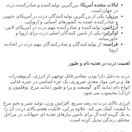
ایالات متحده آمریکا:
بزرگترین تولیدکننده و صادرکننده ذرت
در جهان است.
برزیل:
یکی از بزرگترین تولیدکنندگان ذرت در آمریکای جنوبی
و صادرکننده عمده به کشورهای آسیایی و اروپایی.
آرژانتین:
تولیدکننده و صادرکننده مهم ذرت در آمریکای لاتین.
اوکراین:
یکی از تامین‌ کنندگان اصلی ذرت برای اروپا و
خاورمیانه.
فرانسه:
از تولیدکنندگان و صادرکنندگان مهم ذرت در اتحادیه
اروپا.
اهمیت ذرت در تغذیه دام و طیور
ذرت به دلیل دارا بودن مقادیر قابل توجهی از انرژی، کربوهیدرات‌
ها، و برخی مواد مغذی ضروری، یک جزء اساسی در جیره غذایی
انواع دام (مانند گاو، گوسفند و بز) و طیور (مانند مرغ، بوقلمون و
اردک) محسوب می‌ شود.
انرژی بالای ذرت به رشد سریع، افزایش وزن، تولید شیر و تخم مرغ
با کیفیت کمک می‌ کند. علاوه بر این، قابلیت هضم بالای ذرت، آن را
به یک گزینه ایده‌ آل برای تامین نیازهای تغذیه‌ ای حیوانات در مراحل
مختلف زندگی تبدیل کرده است.