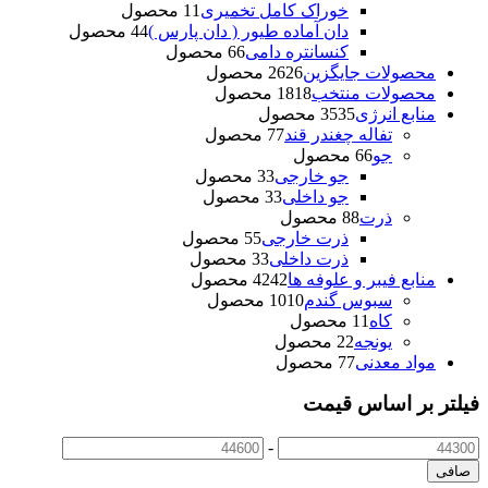
خوراک کامل تخمیری
1 محصول
1
دان آماده طیور ( دان پارس )
4 محصول
4
کنسانتره دامی
6 محصول
6
محصولات جایگزین
26 محصول
26
محصولات منتخب
18 محصول
18
منابع انرژی
35 محصول
35
تفاله چغندر قند
7 محصول
7
جو
6 محصول
6
جو خارجی
3 محصول
3
جو داخلی
3 محصول
3
ذرت
8 محصول
8
ذرت خارجی
5 محصول
5
ذرت داخلی
3 محصول
3
منابع فیبر و علوفه‌ ها
42 محصول
42
سبوس گندم
10 محصول
10
کاه
1 محصول
1
یونجه
2 محصول
2
مواد معدنی
7 محصول
7
فیلتر بر اساس قیمت
-
صافی