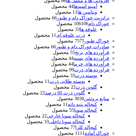
افزودنی ها و مکمل ها
6 محصول
6
آمینو اسیدها
4 محصول
4
ویتامین ها
1 محصول
1
ترانزیت خوراک دام و طیور
6 محصول
6
خوراک دام
106 محصول
106
علوفه ها
3 محصول
3
ذرت علوفه ای
1 محصول
1
خوراک طیور
75 محصول
75
صادرات خوراک دام و طیور
6 محصول
6
فرآورده های برنج
5 محصول
5
فرآورده های پسته
4 محصول
4
فرآورده های خرما
4 محصول
4
فرآورده های ذرت
9 محصول
9
پوسته ذرت
3 محصول
3
پوسته طلایی ذرت
1 محصول
1
گلوتن ذرت
2 محصول
2
گلوتن ذرت 60 درصد
2 محصول
2
منابع پروتئین
30 محصول
30
کنجاله پنبه دانه
1 محصول
1
کنجاله سویا
5 محصول
5
کنجاله سویا خارجی
2 محصول
2
کنجاله سویا داخلی
3 محصول
3
کنجاله کلزا
7 محصول
7
خوراک آماده
11 محصول
11