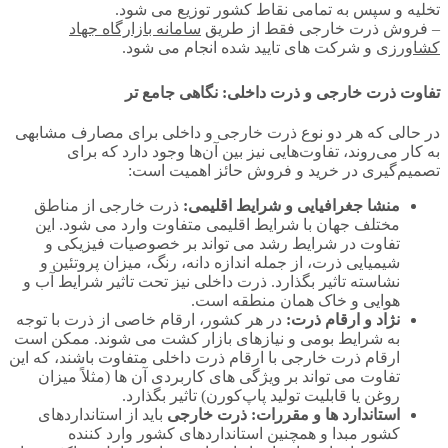
تخلیه و سپس به تمامی نقاط کشور توزیع می‌ شود.
– فروش ذرت خارجی فقط از طریق
سامانه بازارگاه جهاد
کشاورزی
و شرکت‌ های تایید شده انجام می‌ شود.
تفاوت ذرت خارجی و ذرت داخلی: نگاهی جامع‌ تر
در حالی که هر دو نوع ذرت خارجی و داخلی برای مصارف مشابهی
به کار می‌روند، تفاوت‌هایی نیز بین آن‌ها وجود دارد که برای
تصمیم‌گیری در خرید و فروش حائز اهمیت است:
منشا جغرافیایی و شرایط اقلیمی:
ذرت خارجی از مناطق
مختلف جهان با شرایط اقلیمی متفاوت وارد می‌ شود. این
تفاوت در شرایط رشد می‌ تواند بر خصوصیات فیزیکی و
شیمیایی ذرت، از جمله اندازه دانه، رنگ، میزان پروتئین و
نشاسته تاثیر بگذارد. ذرت داخلی نیز تحت تاثیر شرایط آب و
هوایی و خاک همان منطقه است.
نژاد و ارقام ذرت:
در هر کشور، ارقام خاصی از ذرت با توجه
به شرایط بومی و نیازهای بازار کشت می‌ شوند. ممکن است
ارقام ذرت خارجی با ارقام ذرت داخلی متفاوت باشند، که این
تفاوت می‌ تواند بر ویژگی‌ های کاربردی آن‌ ها (مثلاً میزان
روغن یا قابلیت تولید پاپ‌کورن) تاثیر بگذارد.
استاندارد ها و مقررات: ذرت خارجی
باید از استانداردهای
کشور مبدا و همچنین استانداردهای کشور وارد کننده