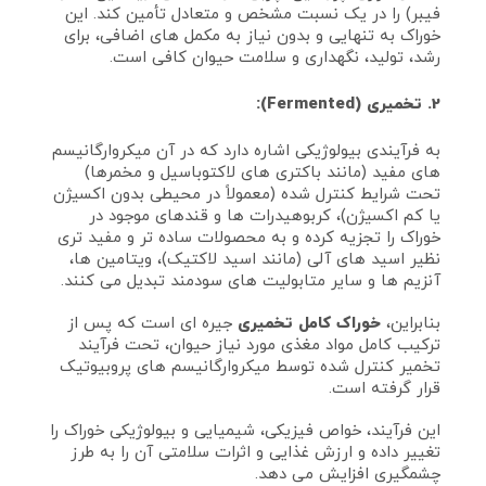
فیبر) را در یک نسبت مشخص و متعادل تأمین کند. این
خوراک به تنهایی و بدون نیاز به مکمل‌ های اضافی، برای
رشد، تولید، نگهداری و سلامت حیوان کافی است.
2. تخمیری (Fermented):
به فرآیندی بیولوژیکی اشاره دارد که در آن میکروارگانیسم‌
های مفید (مانند باکتری‌ های لاکتوباسیل و مخمرها)
تحت شرایط کنترل شده (معمولاً در محیطی بدون اکسیژن
یا کم اکسیژن)، کربوهیدرات‌ ها و قندهای موجود در
خوراک را تجزیه کرده و به محصولات ساده‌ تر و مفید تری
نظیر اسید های آلی (مانند اسید لاکتیک)، ویتامین‌ ها،
آنزیم‌ ها و سایر متابولیت‌ های سودمند تبدیل می‌ کنند.
بنابراین،
خوراک کامل تخمیری
جیره‌ ای است که پس از
ترکیب کامل مواد مغذی مورد نیاز حیوان، تحت فرآیند
تخمیر کنترل شده توسط میکروارگانیسم‌ های پروبیوتیک
قرار گرفته است.
این فرآیند، خواص فیزیکی، شیمیایی و بیولوژیکی خوراک را
تغییر داده و ارزش غذایی و اثرات سلامتی آن را به طرز
چشمگیری افزایش می‌ دهد.