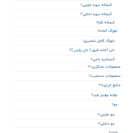
کنجاله سویا خارجی
2
کنجاله سویا داخلی
3
کنجاله کلزا
7
خوراک آماده
11
خوراک کامل تخمیری
1
دان آماده طیور ( دان پارس )
4
کنسانتره دامی
6
محصولات جایگزین
26
محصولات منتخب
18
منابع انرژی
35
تفاله چغندر قند
7
جو
6
جو خارجی
3
جو داخلی
3
ذرت
8