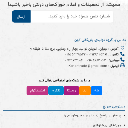
همیشه از تخفیفات و اعلام خوراک‌های دولتی باخبر باشید!
موبایل
*
تماس با گروه تولیدی بازرگانی کهن
آدرس
: تهران، اتوبان نواب، چهار راه رضایی، برج دنا 5 طبقه 9
تلفن:
:
02128425461
-
02155439522
موبایل:
:
09108683062
-
09129739051
ایمیل
: Kohantrade1@gmail.com
ما را در شبکه‌های اجتماعی دنبال کنید
بله
ایتا
روبیکا
تلگرام
اینستاگرام
دسترسی سریع
پرسش و پاسخ (دامداری و جیره‌نویسی)
جیره‌های پیشنهادی