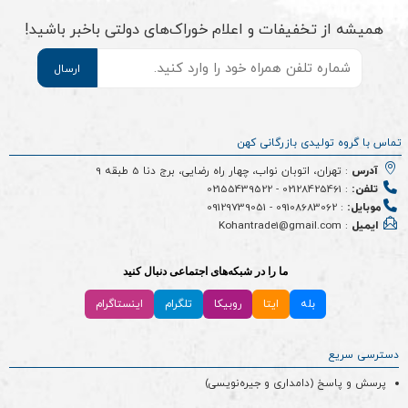
همیشه از تخفیفات و اعلام خوراک‌های دولتی باخبر باشید!
موبایل
*
تماس با گروه تولیدی بازرگانی کهن
آدرس
: تهران، اتوبان نواب، چهار راه رضایی، برج دنا 5 طبقه 9
تلفن:
:
02128425461
-
02155439522
موبایل:
:
09108683062
-
09129739051
ایمیل
: Kohantrade1@gmail.com
ما را در شبکه‌های اجتماعی دنبال کنید
بله
ایتا
روبیکا
تلگرام
اینستاگرام
دسترسی سریع
پرسش و پاسخ (دامداری و جیره‌نویسی)