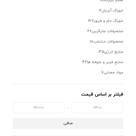
اقلام بازارگاه
18
خوراک آبزیان
2
خوراک دام و طیور
127
محصولات جایگزین
26
محصولات منتخب
18
منابع انرژی
35
منابع فیبر و علوفه‌ ها
42
مواد معدنی
7
فیلتر بر اساس قیمت
-
صافی