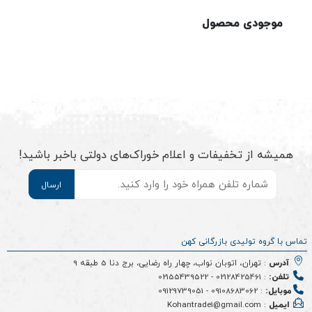
موجودی محصول
همیشه از تخفیفات و اعلام خوراک‌های دولتی باخبر باشید!
موبایل
*
تماس با گروه تولیدی بازرگانی کهن
آدرس
: تهران، اتوبان نواب، چهار راه رضایی، برج دنا 5 طبقه 9
تلفن:
:
02128425461
-
02155439522
موبایل:
:
09108683062
-
09129739051
ایمیل
: Kohantrade1@gmail.com