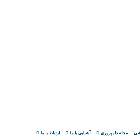
فروش سویا برزیل
خانه
فروش سویا برزیل
ی دولتی باخبر باشید!
زشی
مجله دامپروری
آشنایی با ما
ارتباط با ما