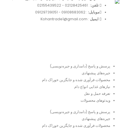
تلفن:
:
02128425461
-
02155439522
موبایل:
:
09108683062
-
09129739051
ایمیل
: Kohantrade1@gmail.com
دسترسی سریع
پرسش و پاسخ (دامداری و جیره‌نویسی)
جیره‌های پیشنهادی
محصولات فرآوری شده و جایگزین خوراک دام
نیازهای غذایی انواع دام
تعرفه حمل و نقل
ویدئو‌های محصولات
پرسش و پاسخ (دامداری و جیره‌نویسی)
جیره‌های پیشنهادی
محصولات فرآوری شده و جایگزین خوراک دام