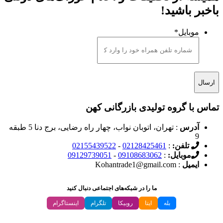
باخبر باشید!
موبایل
*
تماس با گروه تولیدی بازرگانی کهن
آدرس
: تهران، اتوبان نواب، چهار راه رضایی، برج دنا 5 طبقه
9
تلفن:
:
02128425461
-
02155439522
موبایل:
:
09108683062
-
09129739051
ایمیل
: Kohantrade1@gmail.com
ما را در شبکه‌های اجتماعی دنبال کنید
بله
ایتا
روبیکا
تلگرام
اینستاگرام