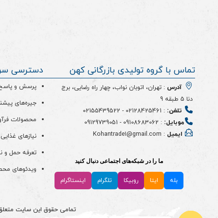
تماس با گروه تولیدی بازرگانی کهن
دسترسی سر
پرسش و پاسخ (
آدرس
: تهران، اتوبان نواب، چهار راه رضایی، برج
دنا 5 طبقه 9
جیره‌های پیشن
تلفن:
:
02128425461
-
02155439522
محصولات فرآو
موبایل:
:
09108683062
-
09129739051
ایمیل
: Kohantrade1@gmail.com
نیازهای غذایی 
تعرفه حمل و ن
ما را در شبکه‌های اجتماعی دنبال کنید
ویدئو‌های مح
بله
ایتا
روبیکا
تلگرام
اینستاگرام
تمامی حقوق این سایت متعلق به