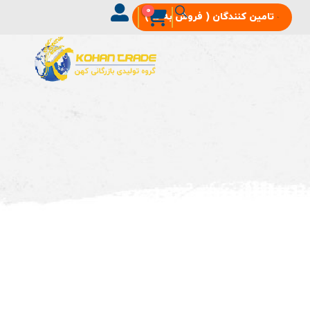
0
تامین‌ کنندگان ( فروش به ما )