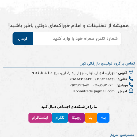
همیشه از تخفیفات و اعلام خوراک‌های دولتی باخبر باشید!
موبایل
*
تماس با گروه تولیدی بازرگانی کهن
آدرس
: تهران، اتوبان نواب، چهار راه رضایی، برج دنا 5 طبقه 9
تلفن:
:
02128425461
-
02155439522
موبایل:
:
09108683062
-
09129739051
ایمیل
: Kohantrade1@gmail.com
ما را در شبکه‌های اجتماعی دنبال کنید
بله
ایتا
روبیکا
تلگرام
اینستاگرام
دسترسی سریع