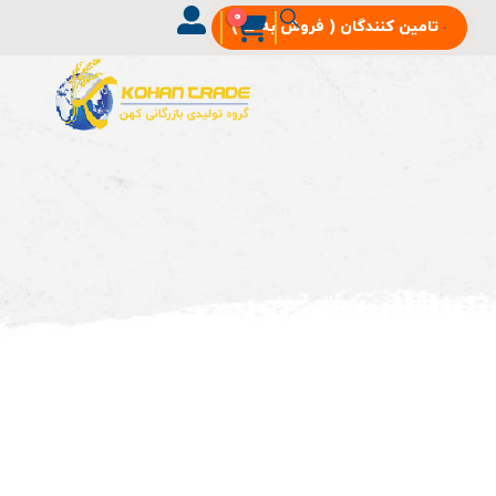
0
تامین‌ کنندگان ( فروش به ما )