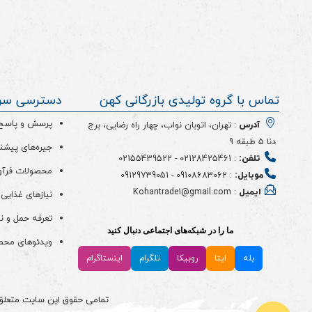
تماس با گروه تولیدی بازرگانی کهن
دسترسی سر
پرسش و پاسخ (
آدرس
: تهران، اتوبان نواب، چهار راه رضایی، برج
دنا 5 طبقه 9
جیره‌های پیشن
تلفن:
:
02128425461
-
02155439522
محصولات فرآو
موبایل:
:
09108683062
-
09129739051
ایمیل
: Kohantrade1@gmail.com
نیازهای غذایی 
تعرفه حمل و ن
ما را در شبکه‌های اجتماعی دنبال کنید
ویدئو‌های مح
بله
ایتا
روبیکا
تلگرام
اینستاگرام
تمامی حقوق این سایت متعلق به