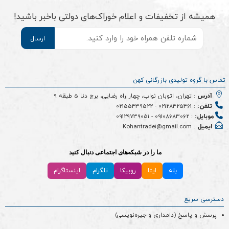
همیشه از تخفیفات و اعلام خوراک‌های دولتی باخبر باشید!
موبایل
*
تماس با گروه تولیدی بازرگانی کهن
آدرس
: تهران، اتوبان نواب، چهار راه رضایی، برج دنا 5 طبقه 9
تلفن:
:
02128425461
-
02155439522
موبایل:
:
09108683062
-
09129739051
ایمیل
: Kohantrade1@gmail.com
ما را در شبکه‌های اجتماعی دنبال کنید
بله
ایتا
روبیکا
تلگرام
اینستاگرام
دسترسی سریع
پرسش و پاسخ (دامداری و جیره‌نویسی)