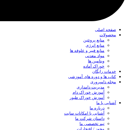
صفحه اصلی
محصولات
منابع پروتئین
منابع انرژی
منابع فیبر و علوفه‌ ها
مواد معدنی
ویتامین ها
خوراک آماده
خدمات رایگان
کتاب‌ ها و دوره های آموزشی
مجله دامپروری
مدیریت دامداری
آموزش خوراک دام
آموزش خوراک طیور
آشنایی با ما
درباره ما
آشنایی با امکانات سایت
داستان شرکت ما
تیم تخصصی ما
مجوز / افتخارات