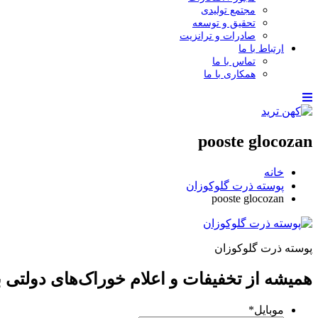
مجتمع تولیدی
تحقیق و توسعه
صادرات و ترانزیت
ارتباط با ما
تماس با ما
همکاری با ما
pooste glocozan
خانه
پوسته ذرت گلوکوزان
pooste glocozan
پوسته ذرت گلوکوزان
همیشه از تخفیفات و اعلام خوراک‌های دولتی با
موبایل
*