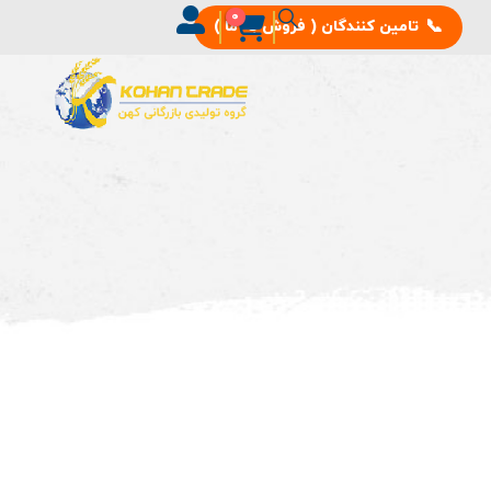
0
📞
تامین‌ کنندگان ( فروش به ما )