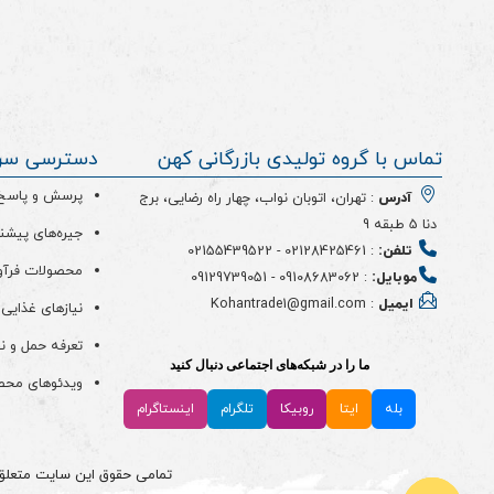
تماس با گروه تولیدی بازرگانی کهن
دسترسی سر
پرسش و پاسخ (
آدرس
: تهران، اتوبان نواب، چهار راه رضایی، برج
دنا 5 طبقه 9
جیره‌های پیشن
تلفن:
:
02128425461
-
02155439522
محصولات فرآو
موبایل:
:
09108683062
-
09129739051
ایمیل
: Kohantrade1@gmail.com
نیازهای غذایی 
تعرفه حمل و ن
ما را در شبکه‌های اجتماعی دنبال کنید
ویدئو‌های مح
بله
ایتا
روبیکا
تلگرام
اینستاگرام
تمامی حقوق این سایت متعلق به