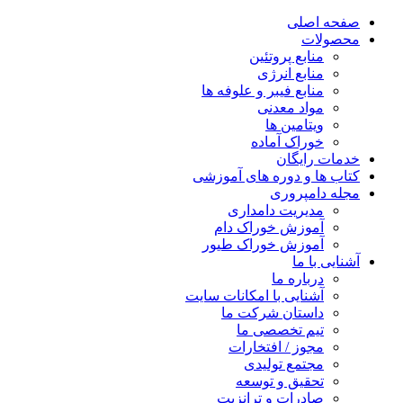
صفحه اصلی
محصولات
منابع پروتئین
منابع انرژی
منابع فیبر و علوفه‌ ها
مواد معدنی
ویتامین ها
خوراک آماده
خدمات رایگان
کتاب‌ ها و دوره های آموزشی
مجله دامپروری
مدیریت دامداری
آموزش خوراک دام
آموزش خوراک طیور
آشنایی با ما
درباره ما
آشنایی با امکانات سایت
داستان شرکت ما
تیم تخصصی ما
مجوز / افتخارات
مجتمع تولیدی
تحقیق و توسعه
صادرات و ترانزیت