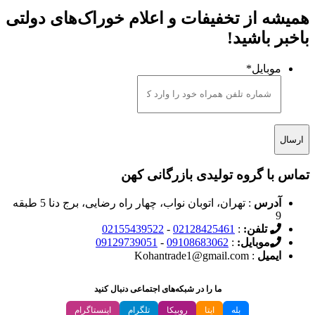
همیشه از تخفیفات و اعلام خوراک‌های دولتی
باخبر باشید!
موبایل
*
تماس با گروه تولیدی بازرگانی کهن
آدرس
: تهران، اتوبان نواب، چهار راه رضایی، برج دنا 5 طبقه
9
تلفن:
:
02128425461
-
02155439522
موبایل:
:
09108683062
-
09129739051
ایمیل
: Kohantrade1@gmail.com
ما را در شبکه‌های اجتماعی دنبال کنید
بله
ایتا
روبیکا
تلگرام
اینستاگرام