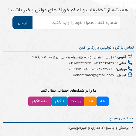
همیشه از تخفیفات و اعلام خوراک‌های دولتی باخبر باشید!
موبایل
*
تماس با گروه تولیدی بازرگانی کهن
آدرس
: تهران، اتوبان نواب، چهار راه رضایی، برج دنا 5 طبقه 9
تلفن:
:
02128425461
-
02155439522
موبایل:
:
09108683062
-
09129739051
ایمیل
: Kohantrade1@gmail.com
ما را در شبکه‌های اجتماعی دنبال کنید
بله
ایتا
روبیکا
تلگرام
اینستاگرام
دسترسی سریع
پرسش و پاسخ (دامداری و جیره‌نویسی)