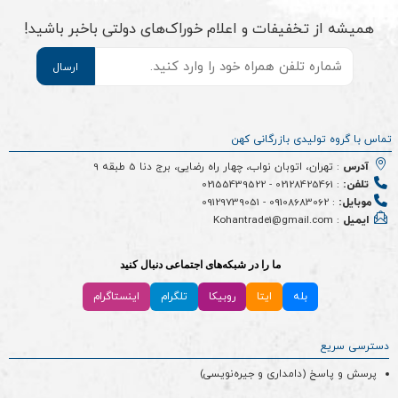
همیشه از تخفیفات و اعلام خوراک‌های دولتی باخبر باشید!
موبایل
*
تماس با گروه تولیدی بازرگانی کهن
آدرس
: تهران، اتوبان نواب، چهار راه رضایی، برج دنا 5 طبقه 9
تلفن:
:
02128425461
-
02155439522
موبایل:
:
09108683062
-
09129739051
ایمیل
: Kohantrade1@gmail.com
ما را در شبکه‌های اجتماعی دنبال کنید
بله
ایتا
روبیکا
تلگرام
اینستاگرام
دسترسی سریع
پرسش و پاسخ (دامداری و جیره‌نویسی)