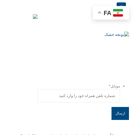
dry-alfalfa014
FA
خانه
یونجه خشک
DRY-ALFALFA014
همیشه از تخفیفات و اعلام
خوراک‌های دولتی باخبر باشید!
موبایل
*
تماس با گروه تولیدی بازرگانی کهن