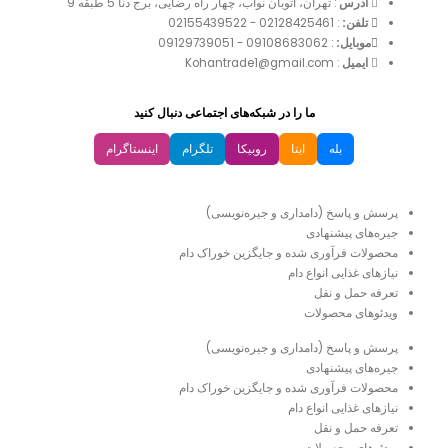
آدرس
: تهران، اتوبان نواب، چهار راه رضایی، برج دنا 5 طبقه 9
تلفن:
:
02128425461
-
02155439522
موبایل:
:
09108683062
-
09129739051
ایمیل
: Kohantrade1@gmail.com
ما را در شبکه‌های اجتماعی دنبال کنید
بله
ایتا
روبیکا
تلگرام
اینستاگرام
دسترسی سریع
پرسش و پاسخ (دامداری و جیره‌نویسی)
جیره‌های پیشنهادی
محصولات فرآوری شده و جایگزین خوراک دام
نیازهای غذایی انواع دام
تعرفه حمل و نقل
ویدئو‌های محصولات
پرسش و پاسخ (دامداری و جیره‌نویسی)
جیره‌های پیشنهادی
محصولات فرآوری شده و جایگزین خوراک دام
نیازهای غذایی انواع دام
تعرفه حمل و نقل
ویدئو‌های محصولات