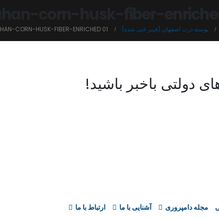
ahan-corn-husk-fiber-enriche
پوسته ذرت اصفهان (فیبر غنی شده)
AHAN-CORN-HUSK-FIBER-ENRICHED 01
ی دولتی باخبر باشید!
ی
مجله دامپروری
آشنایی با ما
ارتباط با ما