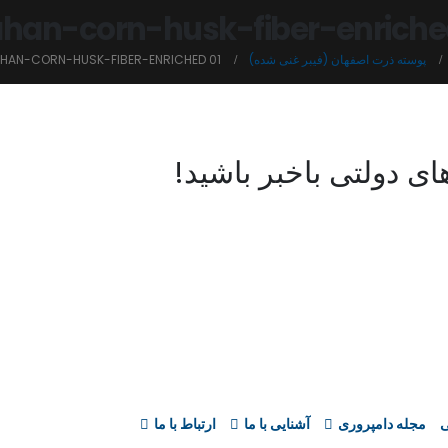
ahan-corn-husk-fiber-enriche
پوسته ذرت اصفهان (فیبر غنی شده)
AHAN-CORN-HUSK-FIBER-ENRICHED 01
ی دولتی باخبر باشید!
ی
مجله دامپروری
آشنایی با ما
ارتباط با ما