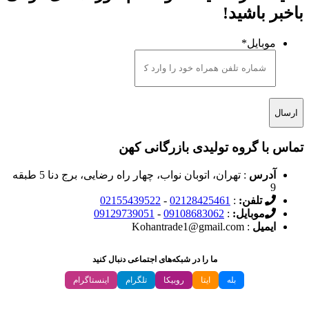
باخبر باشید!
موبایل
*
تماس با گروه تولیدی بازرگانی کهن
آدرس
: تهران، اتوبان نواب، چهار راه رضایی، برج دنا 5 طبقه
9
تلفن:
:
02128425461
-
02155439522
موبایل:
:
09108683062
-
09129739051
ایمیل
: Kohantrade1@gmail.com
ما را در شبکه‌های اجتماعی دنبال کنید
بله
ایتا
روبیکا
تلگرام
اینستاگرام