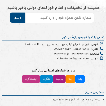
همیشه از تخفیفات و اعلام خوراک‌های دولتی باخبر باشید!
موبایل
*
تماس با گروه تولیدی بازرگانی کهن
آدرس
: تهران، اتوبان نواب، چهار راه رضایی، برج دنا 5 طبقه 9
تلفن:
:
02128425461
-
02155439522
موبایل:
:
09108683062
-
09129739051
ایمیل
: Kohantrade1@gmail.com
ما را در شبکه‌های اجتماعی دنبال کنید
بله
ایتا
روبیکا
تلگرام
اینستاگرام
دسترسی سریع
پرسش و پاسخ (دامداری و جیره‌نویسی)