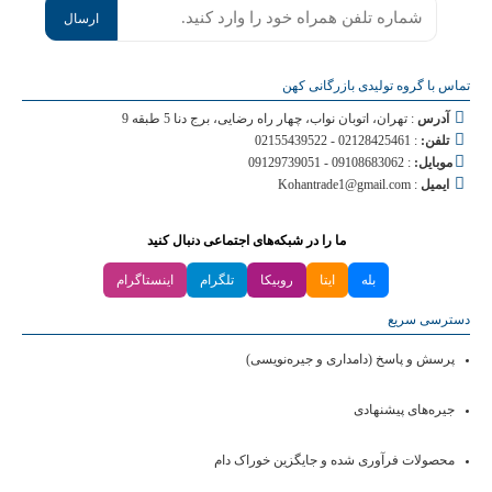
موبایل
*
تماس با گروه تولیدی بازرگانی کهن
آدرس
: تهران، اتوبان نواب، چهار راه رضایی، برج دنا 5 طبقه 9
تلفن:
:
02128425461
-
02155439522
موبایل:
:
09108683062
-
09129739051
ایمیل
: Kohantrade1@gmail.com
ما را در شبکه‌های اجتماعی دنبال کنید
بله
ایتا
روبیکا
تلگرام
اینستاگرام
دسترسی سریع
پرسش و پاسخ (دامداری و جیره‌نویسی)
جیره‌های پیشنهادی
محصولات فرآوری شده و جایگزین خوراک دام