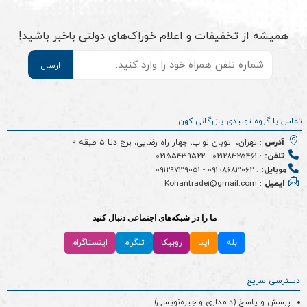
همیشه از تخفیفات و اعلام خوراک‌های دولتی باخبر باشید!
موبایل
*
تماس با گروه تولیدی بازرگانی کهن
آدرس
: تهران، اتوبان نواب، چهار راه رضایی، برج دنا 5 طبقه 9
تلفن:
:
02128425461
-
02155439522
موبایل:
:
09108683062
-
09129739051
ایمیل
: Kohantrade1@gmail.com
ما را در شبکه‌های اجتماعی دنبال کنید
بله
ایتا
روبیکا
تلگرام
اینستاگرام
دسترسی سریع
پرسش و پاسخ (دامداری و جیره‌نویسی)