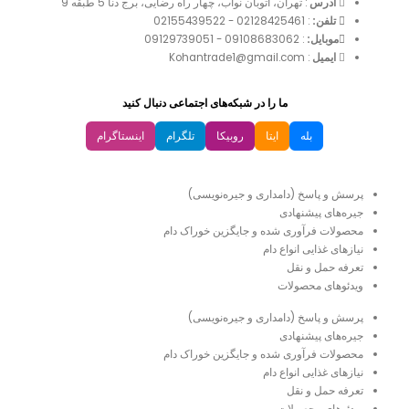
آدرس
: تهران، اتوبان نواب، چهار راه رضایی، برج دنا 5 طبقه 9
تلفن:
:
02128425461
-
02155439522
موبایل:
:
09108683062
-
09129739051
ایمیل
: Kohantrade1@gmail.com
ما را در شبکه‌های اجتماعی دنبال کنید
بله
ایتا
روبیکا
تلگرام
اینستاگرام
دسترسی سریع
پرسش و پاسخ (دامداری و جیره‌نویسی)
جیره‌های پیشنهادی
محصولات فرآوری شده و جایگزین خوراک دام
نیازهای غذایی انواع دام
تعرفه حمل و نقل
ویدئو‌های محصولات
پرسش و پاسخ (دامداری و جیره‌نویسی)
جیره‌های پیشنهادی
محصولات فرآوری شده و جایگزین خوراک دام
نیازهای غذایی انواع دام
تعرفه حمل و نقل
ویدئو‌های محصولات