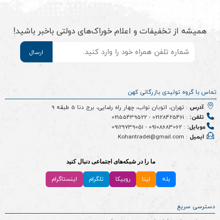
همیشه از تخفیفات و اعلام خوراک‌های دولتی باخبر باشید!
موبایل
*
تماس با گروه تولیدی بازرگانی کهن
آدرس
: تهران، اتوبان نواب، چهار راه رضایی، برج دنا 5 طبقه 9
تلفن:
:
02128425461
-
02155439522
موبایل:
:
09108683062
-
09129739051
ایمیل
: Kohantrade1@gmail.com
ما را در شبکه‌های اجتماعی دنبال کنید
بله
ایتا
روبیکا
تلگرام
اینستاگرام
دسترسی سریع