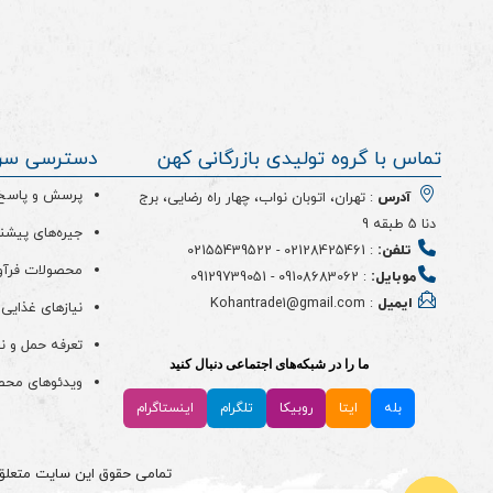
تماس با گروه تولیدی بازرگانی کهن
دسترسی سر
پرسش و پاسخ (
آدرس
: تهران، اتوبان نواب، چهار راه رضایی، برج
دنا 5 طبقه 9
جیره‌های پیشن
تلفن:
:
02128425461
-
02155439522
محصولات فرآو
موبایل:
:
09108683062
-
09129739051
ایمیل
: Kohantrade1@gmail.com
نیازهای غذایی 
تعرفه حمل و ن
ما را در شبکه‌های اجتماعی دنبال کنید
ویدئو‌های مح
بله
ایتا
روبیکا
تلگرام
اینستاگرام
تمامی حقوق این سایت متعلق به