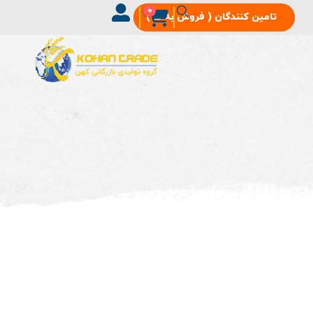
0
تامین‌ کنندگان ( فروش به ما )