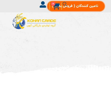
0
تامین‌ کنندگان ( فروش به ما )