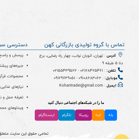
تماس با گروه تولیدی بازرگانی کهن
دسترسی سر
پرسش و پاسخ (
آدرس
: تهران، اتوبان نواب، چهار راه رضایی، برج
دنا 5 طبقه 9
جیره‌های پیشن
تلفن:
:
02128425461
-
02155439522
محصولات فرآو
موبایل:
:
09108683062
-
09129739051
ایمیل
: Kohantrade1@gmail.com
نیازهای غذایی 
تعرفه حمل و ن
ما را در شبکه‌های اجتماعی دنبال کنید
ویدئو‌های مح
بله
ایتا
روبیکا
تلگرام
اینستاگرام
تمامی حقوق این سایت متعلق به