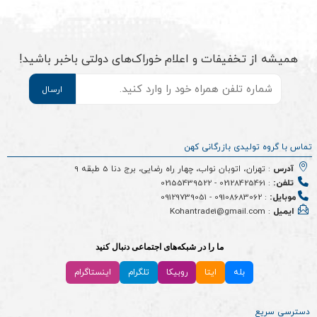
همیشه از تخفیفات و اعلام خوراک‌های دولتی باخبر باشید!
موبایل
*
تماس با گروه تولیدی بازرگانی کهن
آدرس
: تهران، اتوبان نواب، چهار راه رضایی، برج دنا 5 طبقه 9
تلفن:
:
02128425461
-
02155439522
موبایل:
:
09108683062
-
09129739051
ایمیل
: Kohantrade1@gmail.com
ما را در شبکه‌های اجتماعی دنبال کنید
بله
ایتا
روبیکا
تلگرام
اینستاگرام
دسترسی سریع