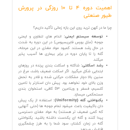
اهمیت دوره 4 تا 10 روزگی در پرورش
طیور صنعتی
چرا ما در کهن ترید روی این بازه زمانی تأکید داریم؟
توسعه سیستم ایمنی:
اندام‌ های لنفاوی و ایمنی
جوجه (مثل بورس فابریسیوس) در این دوره به شدت
در حال رشد هستند. کمبود مواد مغذی در این مرحله،
گله را تا پایان دوره در برابر بیماری‌ ها آسیب‌ پذیر
میکند.
رشد اسکلتی:
شاکله و اسکلت‌ بندی پرنده در روزهای
ابتدایی شکل میگیرد. اگر اسکلت ضعیف باشد، مرغ در
سنین بالا دچار مشکلات حرکتی شده و قادر به تحمل
وزن بالای خود نخواهد بود. پیش دان استارتر با تامین
کلسیم، فسفر و ویتامین D3 کافی، استخوان‌ بندی
مستحکمی میسازد.
یکنواختی گله (Uniformity):
استفاده از یک پیش
دان باکیفیت باعث میشود تمام جوجه‌ ها (حتی آنهایی
که کمی ضعیف‌ تر هستند) به مواد مغذی دسترسی
پیدا کنند و گله‌ ای یکدست داشته باشید. یکنواختی
گله در زمان کشتار، سود شما را به طرز چشمگیری
افزایش میدهد.