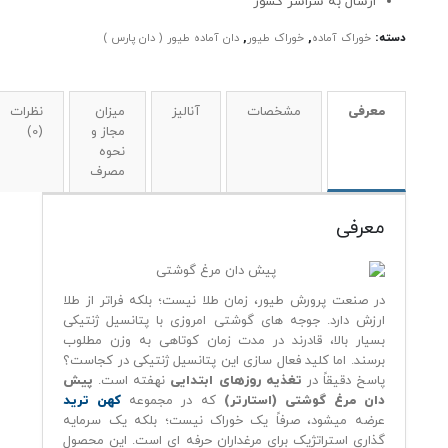
ارسال به سراسر کشور
دسته:
خوراک آماده
,
خوراک طیور
,
دان آماده طیور ( دان پارس )
معرفی
مشخصات
آنالیز
میزان
نظرات
مجاز و
(0)
نحوه
مصرف
معرفی
در صنعت پرورش طیور، زمان طلا نیست؛ بلکه فراتر از طلا
ارزش دارد. جوجه‌ های گوشتی امروزی با پتانسیل ژنتیکی
بسیار بالا، قادرند در مدت زمان کوتاهی به وزن مطلوب
برسند. اما کلید فعال‌ سازی این پتانسیل ژنتیکی در کجاست؟
پاسخ دقیقاً در
تغذیه روزهای ابتدایی
نهفته است.
پیش
دان مرغ گوشتی (استارتر)
که در مجموعه
کهن ترید
عرضه میشود، صرفاً یک خوراک نیست؛ بلکه یک سرمایه‌
گذاری استراتژیک برای مرغداران حرفه‌ ای است. این محصول