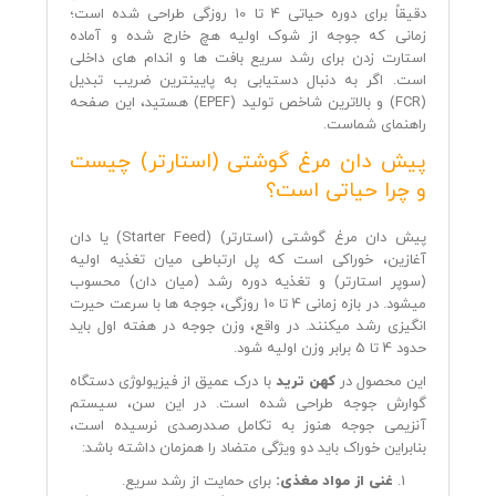
دقیقاً برای دوره حیاتی 4 تا 10 روزگی طراحی شده است؛
زمانی که جوجه از شوک اولیه هچ خارج شده و آماده
استارت زدن برای رشد سریع بافت‌ ها و اندام‌ های داخلی
است. اگر به دنبال دستیابی به پایینترین ضریب تبدیل
(FCR) و بالاترین شاخص تولید (EPEF) هستید، این صفحه
راهنمای شماست.
پیش دان مرغ گوشتی (استارتر) چیست
و چرا حیاتی است؟
پیش دان مرغ گوشتی (استارتر) (Starter Feed) یا دان
آغازین، خوراکی است که پل ارتباطی میان تغذیه اولیه
(سوپر استارتر) و تغذیه دوره رشد (میان دان) محسوب
میشود. در بازه زمانی 4 تا 10 روزگی، جوجه‌ ها با سرعت حیرت‌
انگیزی رشد میکنند. در واقع، وزن جوجه در هفته اول باید
حدود 4 تا 5 برابر وزن اولیه شود.
این محصول در
کهن ترید
با درک عمیق از فیزیولوژی دستگاه
گوارش جوجه طراحی شده است. در این سن، سیستم
آنزیمی جوجه هنوز به تکامل صددرصدی نرسیده است،
بنابراین خوراک باید دو ویژگی متضاد را همزمان داشته باشد:
غنی از مواد مغذی:
برای حمایت از رشد سریع.