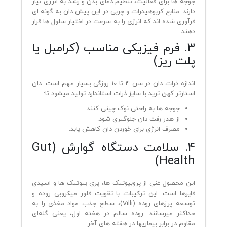
جوجه‌ ها برای فعالیت، تنظیم دمای بدن و رشد به انرژی نیاز
دارند. منابع کربوهیدرات و چربی در این پیش دان به گونه‌ ای
فرآوری شده‌ اند که انرژی را به سرعت در اختیار سلول‌ ها قرار
دهند.
3. فرم فیزیکی مناسب (کرامبل یا
پلت ریز)
اندازه ذرات دان در سن 4 تا 10 روزگی بسیار مهم است. دان
استارتر کهن ترید با سایز ذرات استاندارد تولید میشود تا:
جوجه‌ ها به راحتی نوک‌ چینی کنند.
از هدر رفت دان جلوگیری شود.
مصرف انرژی برای خوردن دان کاهش یابد.
4. سلامت دستگاه گوارش (Gut
Health)
این محصول غنی از پروبیوتیک‌ ها، پری‌ بیوتیک‌ ها و اسیدی‌
فایرها است. این ترکیبات با تقویت فلور میکروبی روده و
توسعه پرزهای روده (Villi)، سطح جذب مواد مغذی را به
حداکثر میرسانند. روده سالم در هفته اول، یعنی گله‌ای
مقاوم در برابر بیماریها در هفته‌ های آخر.