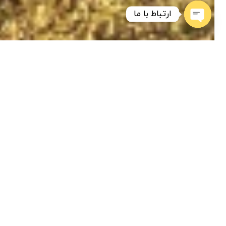
ارتباط با ما
همیشه از تخفیفات و اعلام خوراک‌های دولتی باخبر باشید!
Open chaty
موبایل
*
تماس با گروه تولیدی بازرگانی کهن
آدرس
: تهران، اتوبان نواب، چهار راه رضایی، برج دنا 5 طبقه 9
تلفن:
:
02128425461
-
02155439522
موبایل:
:
09108683062
-
09129739051
ایمیل
: Kohantrade1@gmail.com
ما را در شبکه‌های اجتماعی دنبال کنید
بله
ایتا
روبیکا
تلگرام
اینستاگرام
دسترسی سریع