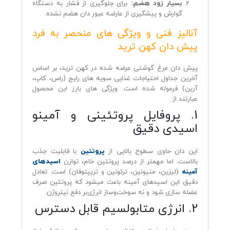
بسیار زود هضم:
برای جلوگیری از فشار به دستگاه
گوارش و پیشگیری از عارضه عبور دان هضم نشده.
آنالیز فنی و ویژگی‌ های منحصر‌ به‌ فرد
پیش دان کهن ترید
پیش دان مرغ گوشتی عرضه شده در کهن ترید، بر اساس
آخرین جداول احتیاجات غذایی سویه‌ های رایج (راس، کاپ،
آرین) فرموله شده است. ویژگی‌ های بارز این محصول
عبارتند از:
1. پروفایل پروتئینی و آمینو
اسیدی دقیق
این دان حاوی سطوح بالایی از
پروتئین
با قابلیت جذب
بالاست. اما مهمتر از درصد پروتئین خام، توازن
اسیدهای
آمینه
(لیزین، متیونین، ترئونین و تریپتوفان) است. تعادل
دقیق این اسیدهای آمینه باعث میشود که پروتئین صرف
عضله‌ سازی شود و نه سوخت‌وساز انرژی‌بر دفع نیتروژن.
2. انرژی متابولسیم قابل دسترس