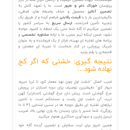
هوشمندانه جهت تضمین کیفیت و آرامش خیال شما در بازار
پرنوسان
خوراک دام و طیور
است. ما با تعهد کامل به
تضمین آنالیز
محصول و حذف واسطه‌ های اضافی،
باکیفیتترین بار را با
قیمت رقابتی
فراهم کرده و از طریق یک
زنجیره تأمین قدرتمند،
ارسال سریع
به سراسر کشور را
تضمین میکنیم تا گله شما حتی یک لحظه با کمبود مواجه
نشود؛ ضمن اینکه تیم مجرب ما با ارائه
مشاوره تخصصی
و
برنامه‌ های تغذیه‌ ای بهینه، فراتر از یک فروشنده و به عنوان
شریک پرورشی در کنار شماست تا تجربه‌ ای مطمئن و
اقتصادی را رقم بزنید.
نتیجه‌ گیری: خشتی که اگر کج
نهاده شود…
ضرب‌ المثل “خشت اول چون نهد معمار کج، تا ثریا میرود
دیوار کج” دقیقترین توصیف برای دوره استارتر در پرورش
مرغ گوشتی است. پیش دان مرغ گوشتی (استارتر) کهن
ترید، آن خشت اولِ راست و مستحکم است. با تامین
نیازهای تغذیه‌ ای دقیق جوجه‌ ها در سنین ابتدایی (4 تا 10
روزگی)، شما مسیر را برای رسیدن به وزن نهایی بالا، ضریب
تبدیل پایین و سودآوری حداکثری هموار میکنید.
همین امروز برای ثبت سفارش و تضمین آینده گله خود