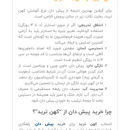
برای گرفتن بهترین نتیجه از پیش دان مرغ گوشتی کهن
ترید، رعایت نکات زیر در سالن پرورش الزامی است:
انتقال تدریجی:
اگر از سوپر استارتر (0 تا 4 روزگی)
استفاده کرده‌اید، تغییر جیره به استارتر باید به آرامی
صورت گیرد، هرچند فرمولاسیون ما به گونه‌ای است که
کمترین استرس را ایجاد می‌کند.
دسترسی آسان:
مطمئن شوید که تعداد دانخوری‌ها
کافی است و ارتفاع آن‌ها متناسب با قد جوجه در سن
4 تا 10 روزگی تنظیم شده است.
تازگی دان:
پیش دان حاوی چربی و ویتامین است. از
انبار کردن طولانی مدت آن در شرایط نامناسب (رطوبت
و گرمای زیاد) خودداری کنید تا اکسیداسیون رخ ندهد.
ما در کهن ترید تازگی بار ارسالی را تضمین می‌کنیم.
مدیریت آب:
مصرف دان رابطه مستقیمی با مصرف
آب دارد. آب تازه، خنک و تمیز باید همیشه در دسترس
باشد تا جوجه ترغیب به خوردن پیش دان شود.
چرا خرید پیش دان از “کهن ترید”؟
انتخاب
کهن ترید
برای
خرید
پیش دان
، راهکاری