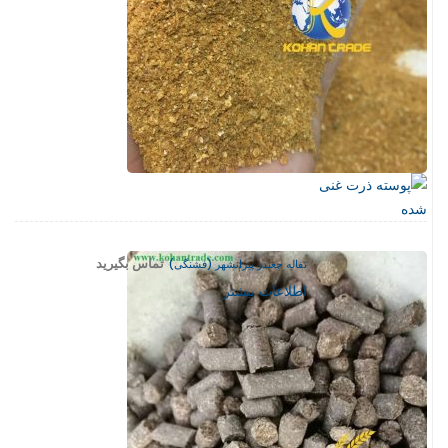
مختلفی
می
باشد.
گزینه
ها
ممکن
است
در
صفحه
محصول
انتخاب
تماس بگیرید
تفاله چغندر پیرانشهر (فشنگی)
شوند
اطلاعات بیشتر