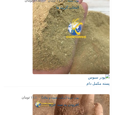
–
پودر پسته
۲۷,۵۰۰
تومان
۲۱,۵۰۰
تومان
range:
این
انتخاب گزینه ها
۲۱,۵۰۰ تومان
محصول
through
دارای
۲۷,۵۰۰ تومان
انواع
مختلفی
می
باشد.
گزینه
ها
ممکن
است
در
صفحه
محصول
انتخاب
پودر خرما (ترکیب هسته و تفاله)
۱۷,۵۰۰
تومان
شوند
افزودن به سبد خرید