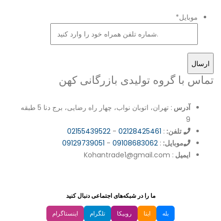
موبایل
*
تماس با گروه تولیدی بازرگانی کهن
آدرس
: تهران، اتوبان نواب، چهار راه رضایی، برج دنا 5 طبقه
9
تلفن:
:
02128425461
-
02155439522
موبایل:
:
09108683062
-
09129739051
ایمیل
: Kohantrade1@gmail.com
ما را در شبکه‌های اجتماعی دنبال کنید
بله
ایتا
روبیکا
تلگرام
اینستاگرام