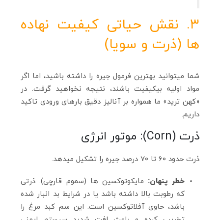
۳. نقش حیاتی کیفیت نهاده‌
ها (ذرت و سویا)
شما میتوانید بهترین فرمول جیره را داشته باشید، اما اگر
مواد اولیه بیکیفیت باشند، نتیجه نخواهید گرفت. در
«کهن ترید» ما همواره بر آنالیز دقیق بارهای ورودی تاکید
داریم.
ذرت (Corn): موتور انرژی
ذرت حدود ۶۰ تا ۷۰ درصد جیره را تشکیل میدهد.
خطر پنهان:
مایکوتوکسین‌ ها (سموم قارچی). ذرتی
که رطوبت بالا داشته باشد یا در شرایط بد انبار شده
باشد، حاوی آفلاتوکسین است. این سم کبد مرغ را
تخریب کرده و باعث افت شدید سیستم ایمنی