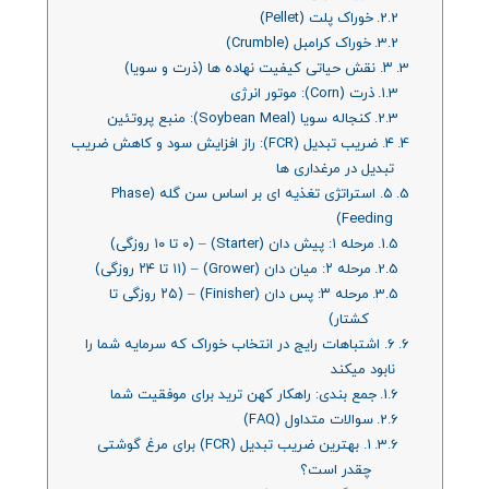
خوراک پلت (Pellet)
خوراک کرامبل (Crumble)
۳. نقش حیاتی کیفیت نهاده‌ ها (ذرت و سویا)
ذرت (Corn): موتور انرژی
کنجاله سویا (Soybean Meal): منبع پروتئین
۴. ضریب تبدیل (FCR): راز افزایش سود و کاهش ضریب
تبدیل در مرغداری‌ ها
۵. استراتژی تغذیه‌ ای بر اساس سن گله (Phase
Feeding)
مرحله ۱: پیش‌ دان (Starter) – (۰ تا ۱۰ روزگی)
مرحله ۲: میان‌ دان (Grower) – (۱۱ تا ۲۴ روزگی)
مرحله ۳: پس‌ دان (Finisher) – (۲۵ روزگی تا
کشتار)
۶. اشتباهات رایج در انتخاب خوراک که سرمایه شما را
نابود میکند
جمع‌ بندی: راهکار کهن ترید برای موفقیت شما
سوالات متداول (FAQ)
۱. بهترین ضریب تبدیل (FCR) برای مرغ گوشتی
چقدر است؟