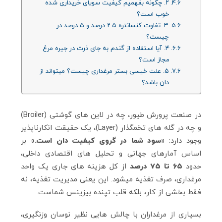
۲. چگونه بفهمیم کیفیت سویای خریداری شده
خوب است؟
۳. تفاوت کنسانتره ۲.۵ درصد و ۵ درصد در
چیست؟
۴. آیا استفاده از گندم به جای ذرت در جیره مرغ
مجاز است؟
۵. علت خیسی بستر مرغداری چیست؟ میتواند از
دان باشد؟
در صنعت پرورش طیور، چه در لاین‌ های گوشتی (Broiler)
و چه در گله‌ های تخمگذار (Layer)، یک حقیقت انکارناپذیر
وجود دارد:
«سود شما در گروی کیفیت دان است.»
بر
اساس آمارهای جهانی و تحلیل‌ های اقتصادی داخلی،
حدود
۶۵ تا ۷۵ درصد
از کل هزینه‌ های جاری یک واحد
مرغداری، صرف تغذیه میشود. این یعنی مدیریت تغذیه، نه
فقط بخشی از کار، بلکه قلب تپنده بیزینس شماست.
بسیاری از مرغداران با چالش‌ هایی نظیر نوسان وزنگیری،