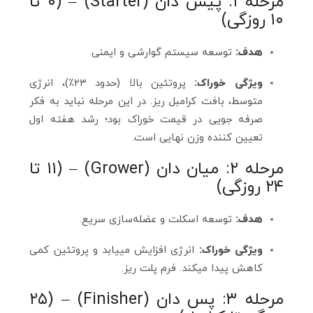
مرحله ۱: پیش‌ دان (Starter) – (۰ تا
۱۰ روزگی)
هدف:
توسعه سیستم گوارشی و ایمنی.
ویژگی خوراک:
پروتئین بالا (حدود ۲۳٪)، انرژی
متوسط، بافت کرامبل ریز. در این مرحله نباید به فکر
صرفه‌ جویی در قیمت خوراک بود؛ رشد هفته اول
تعیین‌ کننده وزن نهایی است.
مرحله ۲: میان‌ دان (Grower) – (۱۱ تا
۲۴ روزگی)
هدف:
توسعه اسکلت و عضله‌سازی سریع.
ویژگی خوراک:
انرژی افزایش مییابد و پروتئین کمی
کاهش پیدا میکند. فرم پلت ریز.
مرحله ۳: پس‌ دان (Finisher) – (۲۵