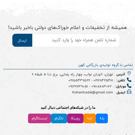
همیشه از تخفیفات و اعلام خوراک‌های دولتی باخبر باشید!
موبایل
*
تماس با گروه تولیدی بازرگانی کهن
آدرس
: تهران، اتوبان نواب، چهار راه رضایی، برج دنا 5 طبقه 9
تلفن:
:
02128425461
-
02155439522
موبایل:
:
09108683062
-
09129739051
ایمیل
: Kohantrade1@gmail.com
ما را در شبکه‌های اجتماعی دنبال کنید
بله
ایتا
روبیکا
تلگرام
اینستاگرام