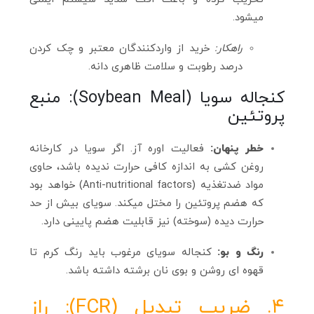
میشود.
راهکار:
خرید از واردکنندگان معتبر و چک کردن
درصد رطوبت و سلامت ظاهری دانه.
کنجاله سویا (Soybean Meal): منبع
پروتئین
خطر پنهان:
فعالیت اوره‌ آز. اگر سویا در کارخانه
روغن‌ کشی به اندازه کافی حرارت ندیده باشد، حاوی
مواد ضدتغذیه (Anti-nutritional factors) خواهد بود
که هضم پروتئین را مختل میکند. سویای بیش از حد
حرارت دیده (سوخته) نیز قابلیت هضم پایینی دارد.
رنگ و بو:
کنجاله سویای مرغوب باید رنگ کرم تا
قهوه‌ ای روشن و بوی نان برشته داشته باشد.
۴. ضریب تبدیل (FCR): راز