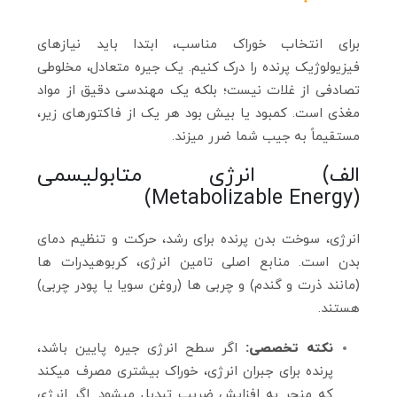
برای انتخاب خوراک مناسب، ابتدا باید نیازهای
فیزیولوژیک پرنده را درک کنیم. یک جیره متعادل، مخلوطی
تصادفی از غلات نیست؛ بلکه یک مهندسی دقیق از مواد
مغذی است. کمبود یا بیش‌ بود هر یک از فاکتورهای زیر،
مستقیماً به جیب شما ضرر میزند.
الف) انرژی متابولیسمی
(Metabolizable Energy)
انرژی، سوخت بدن پرنده برای رشد، حرکت و تنظیم دمای
بدن است. منابع اصلی تامین انرژی، کربوهیدرات‌ ها
(مانند ذرت و گندم) و چربی‌ ها (روغن سویا یا پودر چربی)
هستند.
نکته تخصصی:
اگر سطح انرژی جیره پایین باشد،
پرنده برای جبران انرژی، خوراک بیشتری مصرف میکند
که منجر به افزایش ضریب تبدیل میشود. اگر انرژی