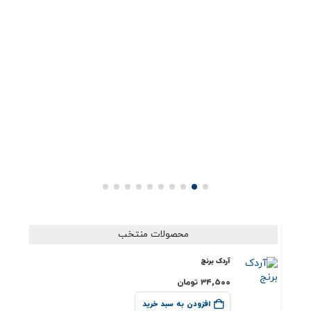
چر
اس
لزو
re
محصولات منتخب
آردک برنج
۳۴,۵۰۰
تومان
افزودن به سبد خرید