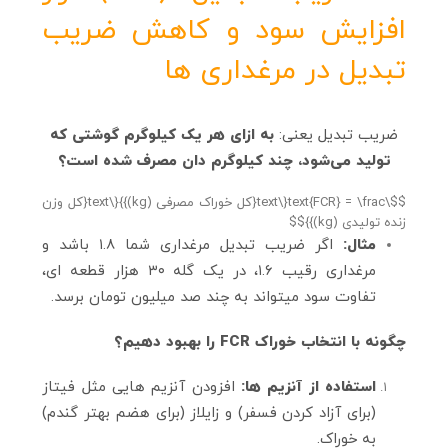
افزایش سود و کاهش ضریب
تبدیل در مرغداری‌ ها
ضریب تبدیل یعنی:
به ازای هر یک کیلوگرم گوشتی که
تولید می‌شود، چند کیلوگرم دان مصرف شده است؟
$$\text{FCR} = \frac{\text{کل خوراک مصرفی (kg)}}{\text{کل وزن
زنده تولیدی (kg)}}$$
مثال:
اگر ضریب تبدیل مرغداری شما ۱.۸ باشد و
مرغداری رقیب ۱.۶، در یک گله ۳۰ هزار قطعه‌ ای،
تفاوت سود میتواند به چند صد میلیون تومان برسد.
چگونه با انتخاب خوراک FCR را بهبود دهیم؟
استفاده از آنزیم‌ ها:
افزودن آنزیم‌ هایی مثل فیتاز
(برای آزاد کردن فسفر) و زایلاز (برای هضم بهتر گندم)
به خوراک.