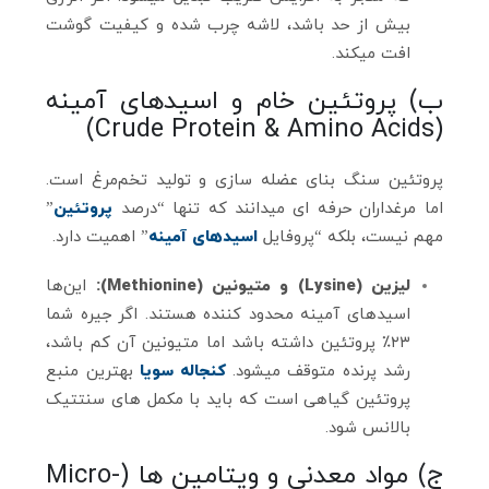
بیش از حد باشد، لاشه چرب شده و کیفیت گوشت
افت میکند.
ب) پروتئین خام و اسیدهای آمینه
(Crude Protein & Amino Acids)
پروتئین سنگ بنای عضله‌ سازی و تولید تخم‌مرغ است.
اما مرغداران حرفه‌ ای میدانند که تنها “درصد
پروتئین
”
مهم نیست، بلکه “پروفایل
اسیدهای آمینه
” اهمیت دارد.
لیزین (Lysine) و متیونین (Methionine):
این‌ها
اسیدهای آمینه محدود کننده هستند. اگر جیره شما
۲۳٪ پروتئین داشته باشد اما متیونین آن کم باشد،
رشد پرنده متوقف میشود.
کنجاله سویا
بهترین منبع
پروتئین گیاهی است که باید با مکمل‌ های سنتتیک
بالانس شود.
ج) مواد معدنی و ویتامین‌ ها (Micro-