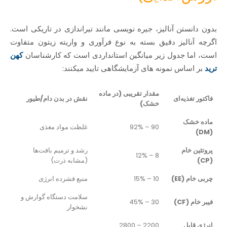
بدون دانستن آنالیز، جیره‌ نویسی مانند تیراندازی در تاریکی است.
اگرچه آنالیز دقیق بسته به نوع فرآوری و واریته زیتون متفاوت
است، اما جدول زیر میانگین استانداردی است که کارشناسان
کهن
ترید
بر اساس نمونه‌ های آزمایشگاهی تایید میکنند:
مقدار تقریبی (در ماده
فاکتور تغذیه‌ای
نقش در بدن دام/طیور
خشک)
ماده خشک
90 – 92%
غلظت مواد مغذی
(DM)
پروتئین خام
رشد و ترمیم بافت‌ها
8 – 12%
(CP)
(مشابه ذرت)
چربی خام (EE)
10 – 15%
منبع فشرده انرژی
سلامت دستگاه گوارش و
فیبر خام (CF)
30 – 45%
نشخوار
انرژی قابل
2200 – 2800