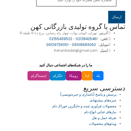
تماس با گروه تولیدی بازرگانی کهن
آدرس
: تهران، اتوبان نواب، چهار راه رضایی، برج دنا 5 طبقه 9
تلفن:
:
02128425461
-
02155439522
موبایل:
:
09108683062
-
09129739051
ایمیل
: Kohantrade1@gmail.com
ما را در شبکه‌های اجتماعی دنبال کنید
بله
ایتا
روبیکا
تلگرام
اینستاگرام
دسترسی سریع
پرسش و پاسخ (دامداری و جیره‌نویسی)
جیره‌های پیشنهادی
محصولات فرآوری شده و جایگزین خوراک دام
نیازهای غذایی انواع دام
تعرفه حمل و نقل
ویدئو‌های محصولات