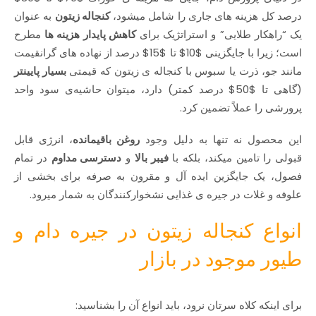
درصد کل هزینه‌ های جاری را شامل میشود،
کنجاله زیتون
به عنوان
یک “راهکار طلایی” و استراتژیک برای
کاهش پایدار هزینه‌ ها
مطرح
است؛ زیرا با جایگزینی
$10$
تا
$15$
درصد از نهاده‌ های گرانقیمت
مانند جو، ذرت یا سبوس با کنجاله‌ ی زیتون که قیمتی
بسیار پایینتر
(گاهی تا
$50$
درصد کمتر) دارد، میتوان حاشیه‌ی سود واحد
پرورشی را عملاً تضمین کرد.
این محصول نه تنها به دلیل وجود
روغن باقیمانده
، انرژی قابل
قبولی را تامین میکند، بلکه با
فیبر بالا
و
دسترسی مداوم
در تمام
فصول، یک جایگزین ایده‌ آل و مقرون‌ به‌ صرفه برای بخشی از
علوفه و غلات در جیره‌ ی غذایی نشخوارکنندگان به شمار میرود.
انواع کنجاله زیتون در جیره دام و
طیور موجود در بازار
برای اینکه کلاه سرتان نرود، باید انواع آن را بشناسید: