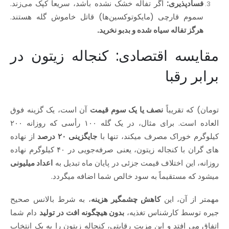
فسادپذیری:
اگر تفاله خشک نشده باشد، سریعاً کپک می‌زند.
سموم قارچی (مایکوتوکسین‌ها) قاتل خاموش گله هستند.
هرگز تفاله سیاه شده و بدبو نخرید.
مقایسه اقتصادی: کنجاله زیتون در
برابر رقبا
تومان) که تقریباً
نصف یا یک‌ سوم قیمت
آن است، یک گزینه فوق‌
العاده است. برای مثال، در یک گله ۱۰۰ رأسی که روزانه ۲۰۰
کیلوگرم خوراک مصرف میکند، تنها با
جایگزینی ۲۰ درصد
از نهاده‌
های گران با کنجاله زیتون، یعنی صرفه‌جویی در ۴۰ کیلوگرم نهاده
روزانه، این اختلاف قیمت جزئی در پایان ماه تبدیل به
اعداد میلیونی
میشود که مستقیماً به سود خالص شما اضافه میگردد.
مهمتر از آن، این
کاهش چشمگیر هزینه
، به شرط بالانس صحیح
جیره توسط کارشناس تغذیه،
بدون هیچگونه افت در تولید
دام شما
اتفاق می‌ افتد و این مزیت رقابتی، کنجاله زیتون را به یک انتخاب