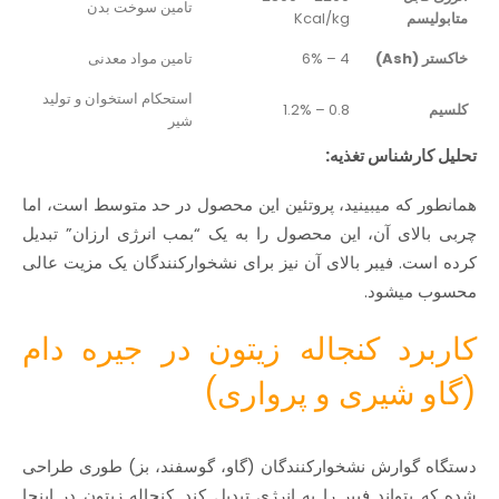
تامین سوخت بدن
متابولیسم
Kcal/kg
خاکستر (Ash)
4 – 6%
تامین مواد معدنی
استحکام استخوان و تولید
کلسیم
0.8 – 1.2%
شیر
تحلیل کارشناس تغذیه:
همانطور که میبینید، پروتئین این محصول در حد متوسط است، اما
چربی بالای آن، این محصول را به یک “بمب انرژی ارزان” تبدیل
کرده است. فیبر بالای آن نیز برای نشخوارکنندگان یک مزیت عالی
محسوب میشود.
کاربرد کنجاله زیتون در جیره دام
(گاو شیری و پرواری)
دستگاه گوارش نشخوارکنندگان (گاو، گوسفند، بز) طوری طراحی
شده که بتواند فیبر را به انرژی تبدیل کند. کنجاله زیتون در اینجا