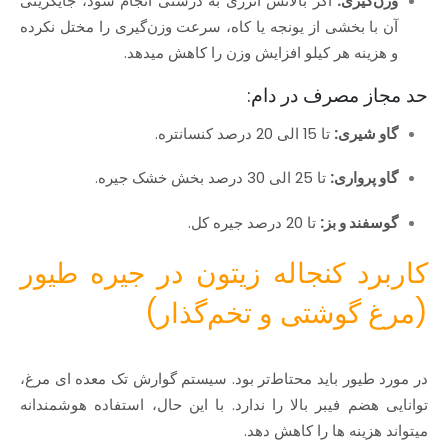
وزن‌گیری:
اگر بالانس انرژی به درستی انجام شود، جایگزینی
آن با بخشی از یونجه یا کاه، سرعت وزن‌گیری را مختل نکرده
و هزینه هر کیلو افزایش وزن را کاهش میدهد.
حد مجاز مصرف در دام:
گاو شیری:
تا 15 الی 20 درصد کنسانتره.
گاو پرواری:
تا 25 الی 30 درصد بخش خشک جیره.
گوسفند و بز:
تا 20 درصد جیره کل.
کاربرد کنجاله زیتون در جیره طیور
(مرغ گوشتی و تخم‌گذار)
در مورد طیور باید محتاط‌تر بود. سیستم گوارش تک‌ معده‌ ای مرغ،
توانایی هضم فیبر بالا را ندارد. با این حال، استفاده هوشمندانه
میتواند هزینه‌ ها را کاهش دهد.