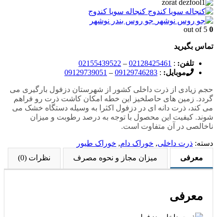
کنجاله سویا کندوج
جو روس بندر نوشهر
out of 5
0
تماس بگیرید
تلفن:
:
02128425461
–
02155439522
موبایل:
:
09129746283
–
09129739051
حجم زیادی از ذرت داخلی کشور از شهرستان دزفول بارگیری می
گردد. زمین های حاصلخیز این خطه امکان کاشت ذرت رو فراهم
می کند، ذرت دانه ای در دزفول اکثرا به وسیله دستگاه خشک می
شوند. کیفیت این محصول با توجه به درصد رطوبت و میزان
ناخالصی در آن متفاوت است.
دسته:
ذرت داخلی
,
خوراک دام
,
خوراک طیور
معرفی
میزان مجاز و نحوه مصرف
نظرات (0)
معرفی