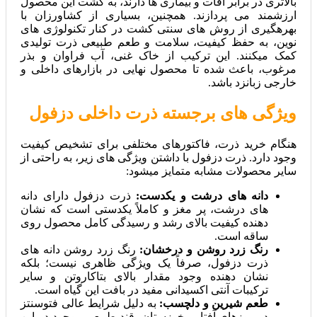
بالاتری در برابر آفات و بیماری‌ ها دارند، به کشت این محصول
ارزشمند می‌ پردازند. همچنین، بسیاری از کشاورزان با
بهرهگیری از روش‌ های سنتی کشت در کنار تکنولوژی‌ های
نوین، به حفظ کیفیت، سلامت و طعم طبیعی ذرت تولیدی
کمک میکنند. این ترکیب از خاک غنی، آب فراوان و بذر
مرغوب، باعث شده تا محصول نهایی در بازارهای داخلی و
خارجی زبانزد باشد.
ویژگی‌ های برجسته ذرت داخلی دزفول
هنگام خرید ذرت، فاکتورهای مختلفی برای تشخیص کیفیت
وجود دارد. ذرت دزفول با داشتن ویژگی‌ های زیر، به راحتی از
سایر محصولات مشابه متمایز میشود:
دانه‌ های درشت و یکدست:
ذرت دزفول دارای دانه‌
های درشت، پر مغز و کاملاً یکدستی است که نشان‌
دهنده کیفیت بالای رشد و رسیدگی کامل محصول روی
ساقه است.
رنگ زرد روشن و درخشان:
رنگ زرد روشن دانه‌ های
ذرت دزفول، صرفاً یک ویژگی ظاهری نیست؛ بلکه
نشان‌ دهنده وجود مقدار بالای بتاکاروتن و سایر
ترکیبات آنتی‌ اکسیدانی مفید در بافت این گیاه است.
طعم شیرین و دلچسب:
به دلیل شرایط عالی فتوسنتز
در روزهای آفتابی خوزستان، قند طبیعی موجود در این