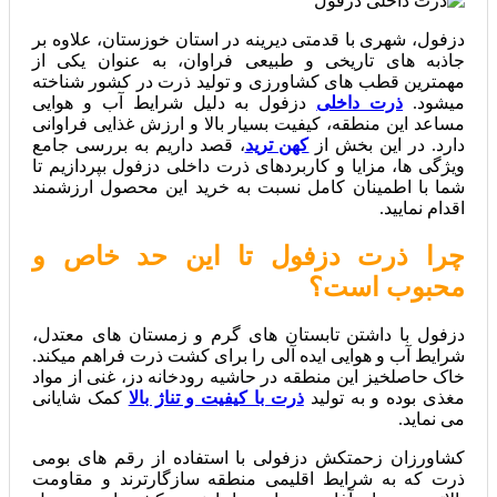
دزفول، شهری با قدمتی دیرینه در استان خوزستان، علاوه بر
جاذبه‌ های تاریخی و طبیعی فراوان، به عنوان یکی از
مهمترین قطب‌ های کشاورزی و تولید ذرت در کشور شناخته
میشود.
ذرت داخلی
دزفول به دلیل شرایط آب و هوایی
مساعد این منطقه، کیفیت بسیار بالا و ارزش غذایی فراوانی
دارد. در این بخش از
کهن ترید
، قصد داریم به بررسی جامع
ویژگی‌ ها، مزایا و کاربردهای ذرت داخلی دزفول بپردازیم تا
شما با اطمینان کامل نسبت به خرید این محصول ارزشمند
اقدام نمایید.
چرا ذرت دزفول تا این حد خاص و
محبوب است؟
دزفول با داشتن تابستان‌ های گرم و زمستان‌ های معتدل،
شرایط آب و هوایی ایده‌ آلی را برای کشت ذرت فراهم میکند.
خاک حاصلخیز این منطقه در حاشیه رودخانه دز، غنی از مواد
مغذی بوده و به تولید
ذرت با کیفیت و تناژ بالا
کمک شایانی
می‌ نماید.
کشاورزان زحمتکش دزفولی با استفاده از رقم‌ های بومی
ذرت که به شرایط اقلیمی منطقه سازگارترند و مقاومت