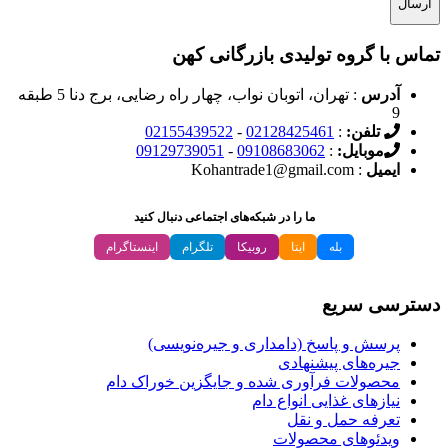
تماس با گروه تولیدی بازرگانی کهن
آدرس
: تهران، اتوبان نواب، چهار راه رضایی، برج دنا 5 طبقه
9
تلفن:
:
02128425461
-
02155439522
موبایل:
:
09108683062
-
09129739051
ایمیل
: Kohantrade1@gmail.com
ما را در شبکه‌های اجتماعی دنبال کنید
بله
ایتا
روبیکا
تلگرام
اینستاگرام
دسترسی سریع
پرسش و پاسخ (دامداری و جیره‌نویسی)
جیره‌های پیشنهادی
محصولات فرآوری شده و جایگزین خوراک دام
نیازهای غذایی انواع دام
تعرفه حمل و نقل
ویدئو‌های محصولات