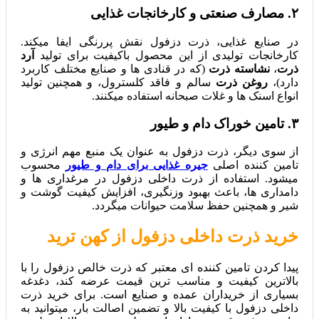
۲. مصارف صنعتی و کارخانجات غذایی
در صنایع غذایی، ذرت دزفول نقش پررنگی ایفا میکند.
کارخانجات تولیدی از این محصول باکیفیت برای تولید
آرد
ذرت
،
نشاسته ذرت
(که در قنادی‌ ها و صنایع مختلف کاربرد
دارد)،
روغن ذرت
سالم و فاقد کلسترول، و همچنین تولید
انواع اسنک‌ ها و غلات صبحانه استفاده میکنند.
۳. تامین خوراک دام و طیور
از سوی دیگر، ذرت دزفول به عنوان یک منبع مهم انرژی و
تامین‌ کننده اصلی
جیره غذایی برای دام و طیور
محسوب
میشود. استفاده از ذرت داخلی دزفول در مرغداری‌ ها و
دامداری‌ ها، باعث بهبود وزنگیری، افزایش کیفیت گوشت و
شیر و همچنین حفظ سلامت حیوانات میگردد.
خرید ذرت داخلی دزفول از کهن ترید
پیدا کردن تامین‌ کننده‌ ای معتبر که ذرت خالص دزفول را با
بالاترین کیفیت و مناسب‌ ترین قیمت عرضه کند، دغدغه
بسیاری از خریداران عمده و صنایع است. برای خرید ذرت
داخلی دزفول با کیفیت بالا و تضمین اصالت بار، میتوانید به