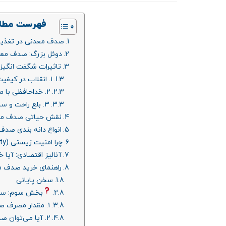
فهرست مطا
صدف معدنی در تغذیه 
دوئل بزرگ: صدف معد
تاثیرات شگفت‌ انگیز
۱. انقلاب در کیفیت پوسته تخم‌ مرغ
۲. خداحافظی با مشکلات اسکلتی و فلجی
۳. بلع راحت و سلامت دستگاه گوارش
نقش حیاتی صدف معدن
انواع دانه‌ بندی ص
چرا امنیت زیستی (Bio-security) صدف معدنی بالاتر است؟
آنالیز اقتصادی: آی
راهنمای خرید صدف مع
سخن پایانی
بخش سوم: سوالا
۱. مقدار مصرف صدف معدنی در جیره مرغ تخمگذار چقدر است؟
۲. آیا می‌توان صدف معدنی را کاملا جایگزین صدف دریایی کرد؟