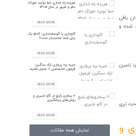
هزینه راه اندازی خط تولید خوراک
دام و طیور در سال 1405
ن باقی
READ MORE...
پرنده شده و
گاوداری یا گوسفندداری؛ کدام یک
برای شما مناسب‌تر است؟
READ MORE...
ا تامین
جیره بره پرواری نژاد سنگین:
فرمول اختصاصی + جدول تغذیه
READ MORE...
6 بیماری رایج در گاو شیری و
روش‌های پیشگیری
حت‌ تری
READ MORE...
ی و
نمایش همه مقالات