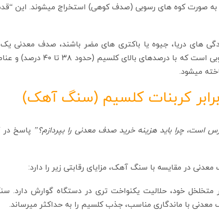
 به صورت کوه‌ های رسوبی (صدف کوهی) استخراج میشوند. این “ق
گی‌ های دریا، جیوه یا باکتری‌ های مضر باشند، صدف معدنی یک
کاملاً استریل، فسیلی و عاری از هرگونه آلودگی میکروبی است که با درصدهای ب
اخته میشود.
رابر کربنات کلسیم (سنگ آهک)
س است، چرا باید هزینه خرید صدف معدنی را بپردازم؟”
پاسخ در
“
عدنی در مقایسه با سنگ آهک، مزایای رقابتی زیر را دارد:
متخلخل خود، حلالیت یکنواخت‌ تری در دستگاه گوارش دارد. س
عدنی با ماندگاری مناسب، جذب کلسیم را به حداکثر میرساند.