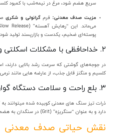
سریع هضم شود، مرغ در نیمه‌شب با کمبود کلسی
مزیت صدف معدنی:
فرم
گرانولی و شکری
صدف
پوسته‌ای ضخیم، یکدست و بازارپسند تولید شود.
۲. خداحافظی با مشکلات اسکلتی و فلجی
در جوجه‌های گوشتی که سرعت رشد بالایی دارند، ا
کلسیم و منگنز قابل جذب، از عارضه‌ هایی مانند نرمی استخوان و فلجی قفس (e
۳. بلع راحت و سلامت دستگاه گوارش
ذرات تیز سنگ‌ های معدنی کوبیده شده میتوانند به گ
دارد و به عنوان “سنگریزه” (Grit) در سنگدان به هضم مکانیکی سایر خوراک‌ ها نیز کمک میکند.
نقش حیاتی صدف معدنی در 