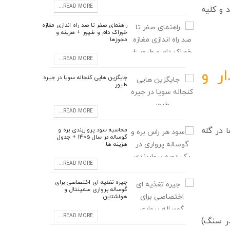
READ MORE...
 و کلیه
راهنمای صفر تا صد راه اندازی مغازه
خوراک دام و طیور + هزینه و
مجوزها
READ MORE...
ر و
جایگزین هایی کنجاله سویا در جیره
طیور
READ MORE...
ر گله‌
محاسبه سود پرواربندی بره و
گوساله در سال 1405 + جدول
هزینه‌ ها
READ MORE...
جیره تغذیه ای اختصاصی برای
گوساله پرواری سمینتال و
هولشتاین
READ MORE...
در سنگ)