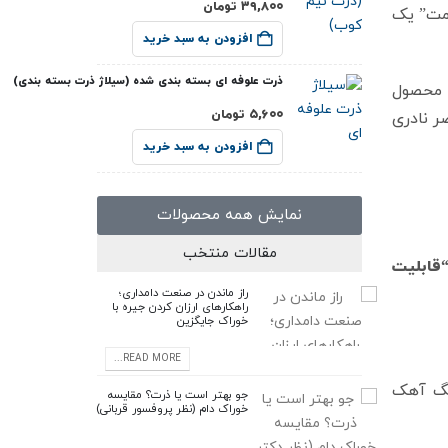
۳۹,۸۰۰
تومان
دمت” یک
افزودن به سبد خرید
ذرت علوفه ای بسته بندی شده (سیلاژ ذرت بسته بندی)
 محصول
۵,۶۰۰
تومان
الای کلسیم (حدود ۳۸ تا ۴۰ درصد) و عناصر نادری
افزودن به سبد خرید
نمایش همه محصولات
مقالات منتخب
قابلیت
راز ماندن در صنعت دامداری؛
راهکارهای ارزان کردن جیره با
خوراک جایگزین
READ MORE...
نگ آهک
جو بهتر است یا ذرت؟ مقایسه
خوراک دام (نظر پروفسور قربانی)