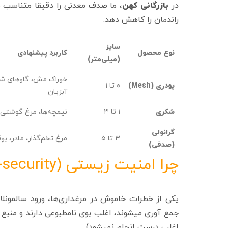
در
بازرگانی کهن
، ما صدف معدنی را دقیقا متناسب ب
راندمان را کاهش دهد.
سایز
نوع محصول
کاربرد پیشنهادی
(میلی‌متر)
خوراک مش، گاوهای ش
پودری (Mesh)
۰ تا ۱
آبزیان
شکری
۱ تا ۳
نیمچه‌ها، مرغ گوشتی،
گرانولی
۳ تا ۵
مرغ تخم‌گذار، مادر، بو
(صدفی)
چرا امنیت زیستی (Bio-security) صدف معدنی بالاتر است؟
یکی از خطرات خاموش در مرغداری‌ها، ورود سالمونل
جمع‌ آوری میشوند، اغلب بوی نامطبوعی دارند و منب
اغلب درست انجام نمیشود).