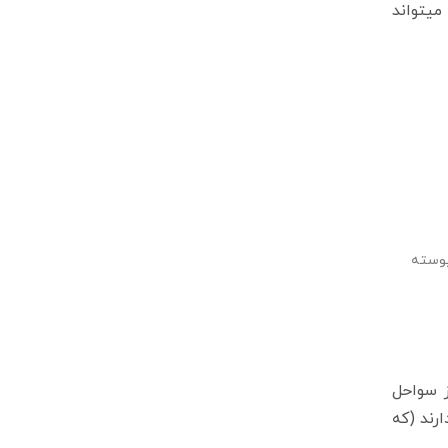
میتواند
پوسته
ز سواحل
رند (که